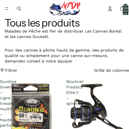
Nomb
total
d’artic
dans l
panier:
Tous les produits
Malades de Pêche est fier de distribuer Les Cannes Boréal
et les cannes Duckett.
Pour des cannes à pêche hauts de gamme, des produits de
qualité ou simplement pour une canne sur-mesure,
demandez conseil à notre équipe!
Filtrer
Grille de colonne
Sureline
Moulinet
Green
Predator
-
Elite II
Ligne
–
tressée
spinning
multifilament
–
haute
performance