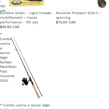
-
150
yds
Sureline Green - Ligne tressée
Moulinet Predator Elite II –
multifilament – haute
spinning
performance - 150 yds
$72.00 CAD
$25.93 CAD
*
Combo
canne
a
lancer
léger
6pi6po
Med/Mod-
Fast
moulinet
2500
Promotion
* Combo canne a lancer léger